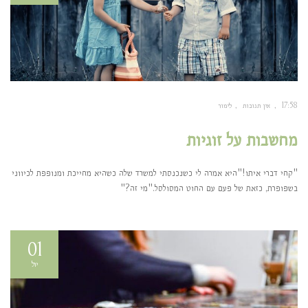
17:58
אין תגובות
לימור
מחשבות על זוגיות
"קחי דברי איתו!"היא אמרה לי כשנכנסתי למשרד שלה כשהיא מחייכת ומנופפת לכיווני
בשפופרת, כזאת של פעם עם החוט המסולסל."מי זה?"
01
יול